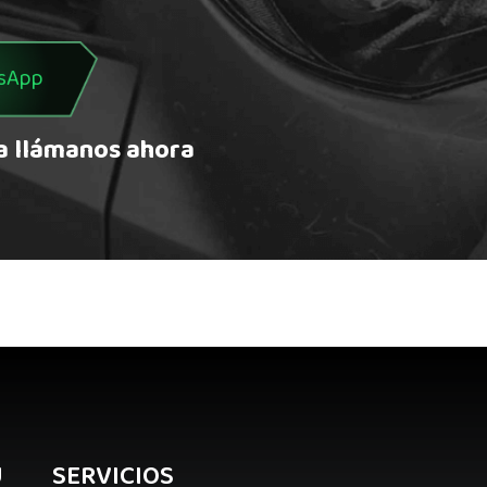
sApp
a llámanos ahora
U
SERVICIOS