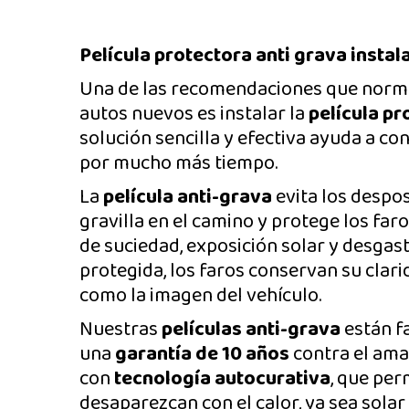
Película protectora anti grava instal
Una de las recomendaciones que norm
autos nuevos es instalar la
película p
solución sencilla y efectiva ayuda a con
por mucho más tiempo.
La
película anti-grava
evita los despo
gravilla en el camino y protege los far
de suciedad, exposición solar y desgast
protegida, los faros conservan su clari
como la imagen del vehículo.
Nuestras
películas anti-grava
están f
una
garantía de 10 años
contra el ama
con
tecnología autocurativa
, que per
desaparezcan con el calor, ya sea solar 