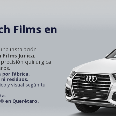
ch Films en
una instalación
 Films Jurica
,
 precisión quirúrgica
eros.
 por fábrica.
 ni residuos.
co y visual según tu
da.
k® en Querétaro.