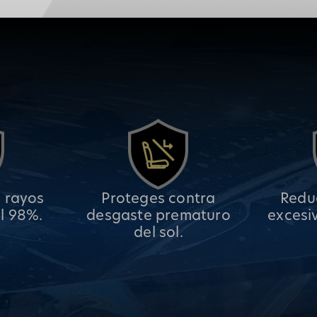
 rayos
Proteges contra
Reduc
l 98%.
desgaste prematuro
excesi
del sol.