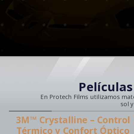
Película
En Protech Films utilizamos mat
sol 
3M™ Crystalline – Control
Térmico y Confort Óptico