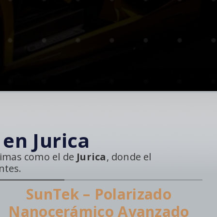
en Jurica
climas como el de
Jurica
, donde el
ntes.
SunTek – Polarizado
Nanocerámico Avanzado