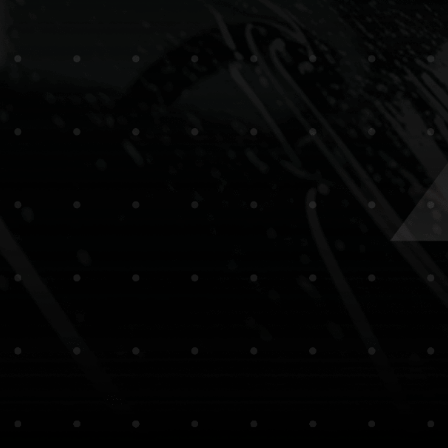
Parte superior de defensa trasera
Full Front PPF
Defensa delantera
Cofre completo
Salpicaderas completas
Área de impacto en espejos laterales
Faros
Full Body PPF
Vehículo completo